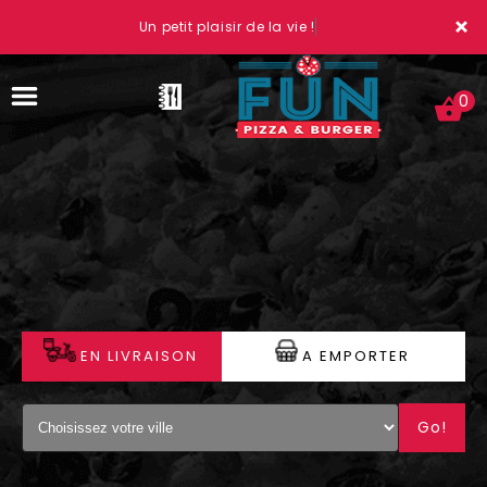
×
Un petit plaisir de la vie !
0
ACCUEIL
LA CARTE
VOTRE COMPTE
EN LIVRAISON
A EMPORTER
NOTRE RESTAURANT
Go!
VOS AVIS
MENTIONS LÉGALES