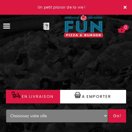
×
Un petit plaisir de la vie !
0
ACCUEIL
LA CARTE
VOTRE COMPTE
EN LIVRAISON
A EMPORTER
NOTRE RESTAURANT
Go!
VOS AVIS
MENTIONS LÉGALES