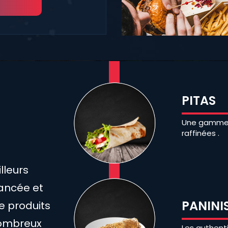
PITAS
Une gamme d
raffinées .
lleurs
lancée et
PANINI
e produits
 nombreux
Les authentiq