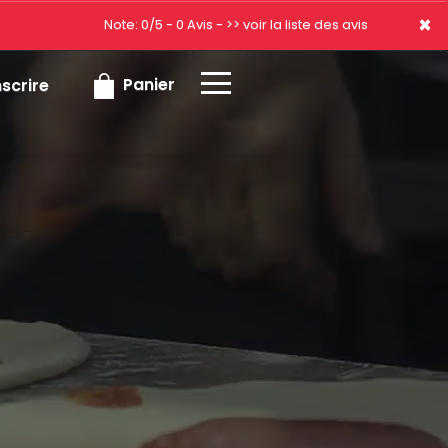
×
×
Note: 0/5 - 0 Avis -
>> voir la liste des avis
Panier
nscrire