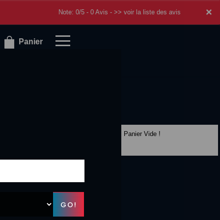
×
×
Note: 0/5 - 0 Avis -
>> voir la liste des avis
Panier
Panier Vide !