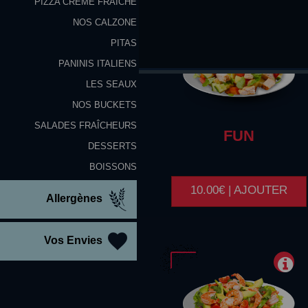
PIZZA CRÈME FRAÎCHE
NOS CALZONE
PITAS
PANINIS ITALIENS
LES SEAUX
NOS BUCKETS
SALADES FRAÎCHEURS
FUN
DESSERTS
BOISSONS
10.00€ | AJOUTER
Allergènes
Vos Envies