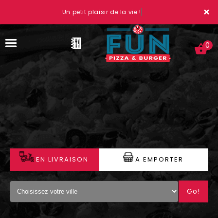
×
Un petit plaisir de la vie !
0
ACCUEIL
LA CARTE
VOTRE COMPTE
EN LIVRAISON
A EMPORTER
NOTRE RESTAURANT
Go!
VOS AVIS
MENTIONS LÉGALES