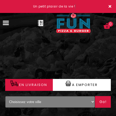
×
Un petit plaisir de la vie !
0
ACCUEIL
LA CARTE
VOTRE COMPTE
EN LIVRAISON
A EMPORTER
NOTRE RESTAURANT
Go!
VOS AVIS
MENTIONS LÉGALES