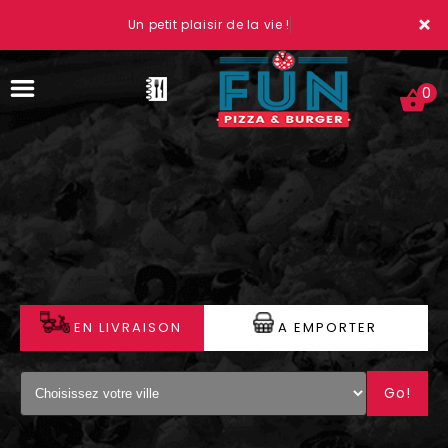
×
Un petit plaisir de la vie !
0
ACCUEIL
LA CARTE
VOTRE COMPTE
EN LIVRAISON
A EMPORTER
NOTRE RESTAURANT
Go!
VOS AVIS
MENTIONS LÉGALES